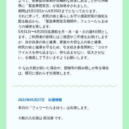
よって、医療提供体制が危機的な状況にあることから沖縄
県に「緊急事態宣言」が追加発令されました。
期間は5月23日から6月20日までとなっております。
それに伴って、村民の命と暮らしを守り感染対策の強化を
図る観点から、「緊急事態宣言期間中」フェリーたらまゆ
うの減便を致します。
5月31日〜6月20日迄運航を月・水・金・土の週4日間とし
ます。ご利用者の皆様にはご迷惑やご不便をお掛けします
が、自分自身の命と健康、家族や大切な人の命と健康、
村民の命と健康を守るため、引き続き多良間村に「コロナ
ウイルスを持ち込まない、持ち込ませない、拡大させな
い」を徹底して下さいますようお願いします。
※ なお欠航が続いた場合や、貨物等の積み残しが有る場合
は、曜日に係わらず出港致します。
2021年05月27日 出港情報
本日の『フェリーたらまゆう』は出港します。
※船の入出港は 前泊港 です。